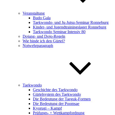
Veranstaltung
Budo Gala
Taekwondo- und Ju-Jutsu-Seminar Ronneburg
Kinder- und Jugendtrainingslager Ronneburg
Taekwondo Seminar Intensiv 80
Dojang- und Dojo-Regeln
Wie binde ich den Gürtel?
Notwehrparagraph
Taekwondo
Geschichte des Taekwondo
Gürtelsystem des Taekwondo
Die Bedeutung der Taeguk-Formen
Die Bedeutung der Poomsae
Kyorugi – Kampf
Prüfungs- + Wettkampfordnung