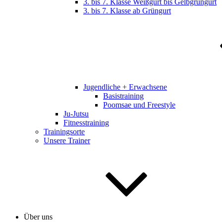
3. bis 7. Klasse Weißgurt bis Gelbgrüngurt
3. bis 7. Klasse ab Grüngurt
Jugendliche + Erwachsene
Basistraining
Poomsae und Freestyle
Ju-Jutsu
Fitnesstraining
Trainingsorte
Unsere Trainer
Über uns