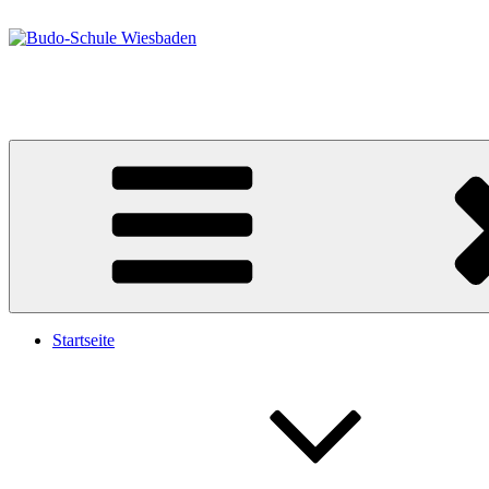
Zum
Inhalt
springen
Budo-Schule Wiesbaden
Taekwondo – Ju-Jutsu
Startseite