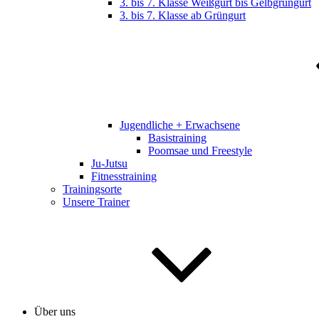
3. bis 7. Klasse Weißgurt bis Gelbgrüngurt
3. bis 7. Klasse ab Grüngurt
Jugendliche + Erwachsene
Basistraining
Poomsae und Freestyle
Ju-Jutsu
Fitnesstraining
Trainingsorte
Unsere Trainer
Über uns