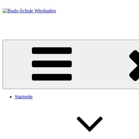
Zum
Inhalt
springen
Budo-Schule Wiesbaden
Taekwondo – Ju-Jutsu
Startseite