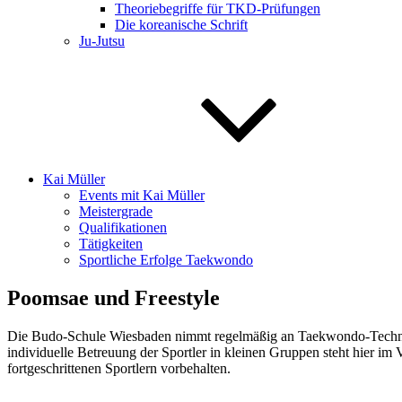
Theoriebegriffe für TKD-Prüfungen
Die koreanische Schrift
Ju-Jutsu
Kai Müller
Events mit Kai Müller
Meistergrade
Qualifikationen
Tätigkeiten
Sportliche Erfolge Taekwondo
Poomsae und Freestyle
Die Budo-Schule Wiesbaden nimmt regelmäßig an Taekwondo-Technik-Tu
individuelle Betreuung der Sportler in kleinen Gruppen steht hier im
fortgeschrittenen Sportlern vorbehalten.