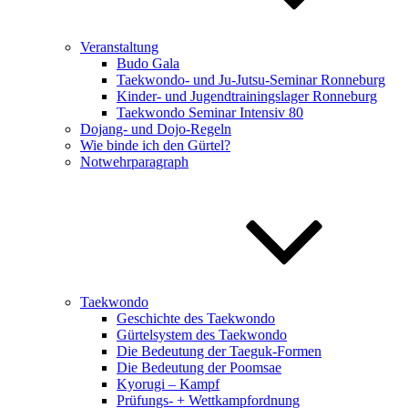
Veranstaltung
Budo Gala
Taekwondo- und Ju-Jutsu-Seminar Ronneburg
Kinder- und Jugendtrainingslager Ronneburg
Taekwondo Seminar Intensiv 80
Dojang- und Dojo-Regeln
Wie binde ich den Gürtel?
Notwehrparagraph
Taekwondo
Geschichte des Taekwondo
Gürtelsystem des Taekwondo
Die Bedeutung der Taeguk-Formen
Die Bedeutung der Poomsae
Kyorugi – Kampf
Prüfungs- + Wettkampfordnung