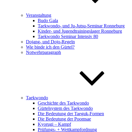
Veranstaltung
Budo Gala
Taekwondo- und Ju-Jutsu-Seminar Ronneburg
Kinder- und Jugendtrainingslager Ronneburg
Taekwondo Seminar Intensiv 80
Dojang- und Dojo-Regeln
Wie binde ich den Gürtel?
Notwehrparagraph
Taekwondo
Geschichte des Taekwondo
Gürtelsystem des Taekwondo
Die Bedeutung der Taeguk-Formen
Die Bedeutung der Poomsae
Kyorugi – Kampf
Prüfungs- + Wettkampfordnung