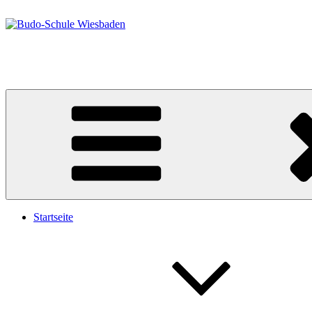
Zum
Inhalt
springen
Budo-Schule Wiesbaden
Taekwondo – Ju-Jutsu
Startseite