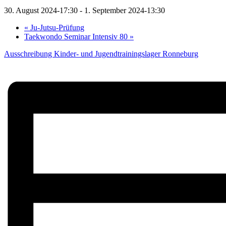
30. August 2024-17:30
-
1. September 2024-13:30
«
Ju-Jutsu-Prüfung
Taekwondo Seminar Intensiv 80
»
Ausschreibung Kinder- und Jugendtrainingslager Ronneburg