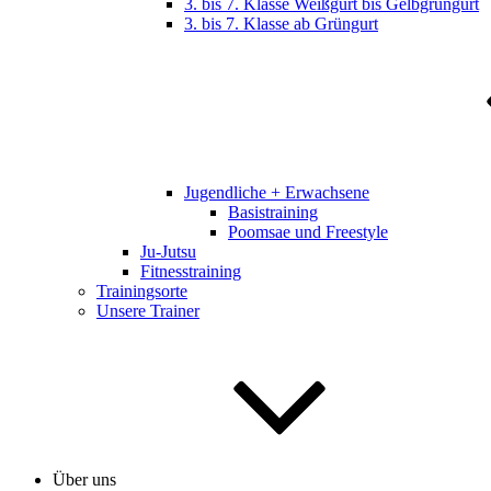
3. bis 7. Klasse Weißgurt bis Gelbgrüngurt
3. bis 7. Klasse ab Grüngurt
Jugendliche + Erwachsene
Basistraining
Poomsae und Freestyle
Ju-Jutsu
Fitnesstraining
Trainingsorte
Unsere Trainer
Über uns