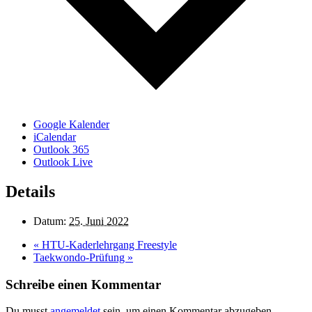
Google Kalender
iCalendar
Outlook 365
Outlook Live
Details
Datum:
25. Juni 2022
«
HTU-Kaderlehrgang Freestyle
Taekwondo-Prüfung
»
Schreibe einen Kommentar
Du musst
angemeldet
sein, um einen Kommentar abzugeben.