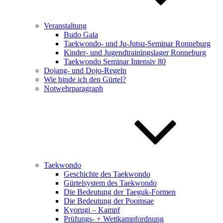
Veranstaltung
Budo Gala
Taekwondo- und Ju-Jutsu-Seminar Ronneburg
Kinder- und Jugendtrainingslager Ronneburg
Taekwondo Seminar Intensiv 80
Dojang- und Dojo-Regeln
Wie binde ich den Gürtel?
Notwehrparagraph
Taekwondo
Geschichte des Taekwondo
Gürtelsystem des Taekwondo
Die Bedeutung der Taeguk-Formen
Die Bedeutung der Poomsae
Kyorugi – Kampf
Prüfungs- + Wettkampfordnung