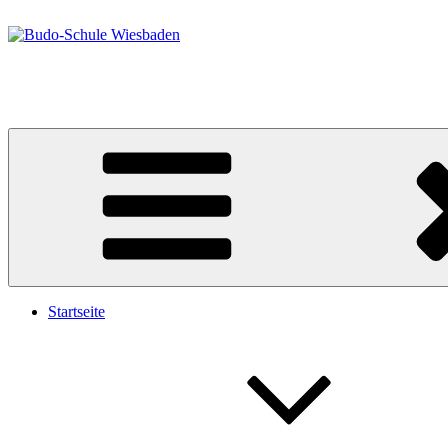
Zum
Inhalt
springen
Budo-Schule Wiesbaden
Taekwondo – Ju-Jutsu
Startseite