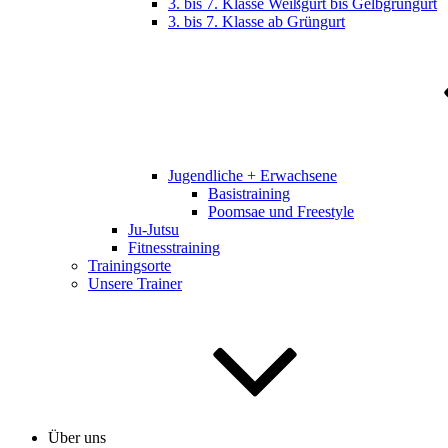
3. bis 7. Klasse Weißgurt bis Gelbgrüngurt
3. bis 7. Klasse ab Grüngurt
Jugendliche + Erwachsene
Basistraining
Poomsae und Freestyle
Ju-Jutsu
Fitnesstraining
Trainingsorte
Unsere Trainer
Über uns