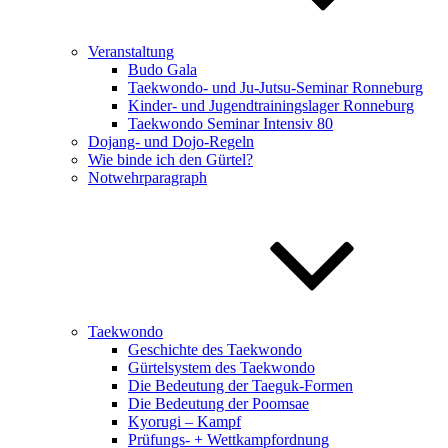
Veranstaltung
Budo Gala
Taekwondo- und Ju-Jutsu-Seminar Ronneburg
Kinder- und Jugendtrainingslager Ronneburg
Taekwondo Seminar Intensiv 80
Dojang- und Dojo-Regeln
Wie binde ich den Gürtel?
Notwehrparagraph
Taekwondo
Geschichte des Taekwondo
Gürtelsystem des Taekwondo
Die Bedeutung der Taeguk-Formen
Die Bedeutung der Poomsae
Kyorugi – Kampf
Prüfungs- + Wettkampfordnung