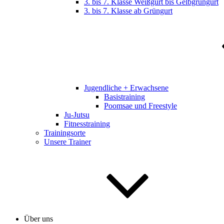
3. bis 7. Klasse Weißgurt bis Gelbgrüngurt
3. bis 7. Klasse ab Grüngurt
Jugendliche + Erwachsene
Basistraining
Poomsae und Freestyle
Ju-Jutsu
Fitnesstraining
Trainingsorte
Unsere Trainer
Über uns