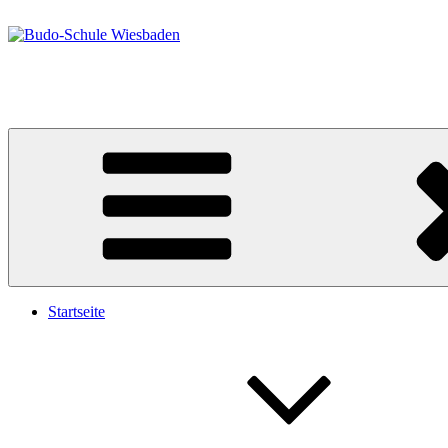
Zum
Inhalt
springen
Budo-Schule Wiesbaden
Taekwondo – Ju-Jutsu
Startseite